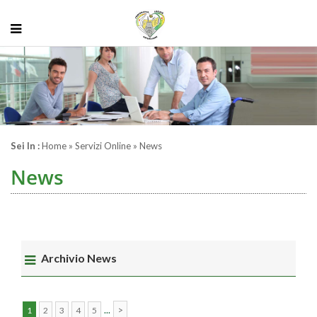
Sei In :
Home
» Servizi Online » News
News
Archivio News
...
>
1
2
3
4
5