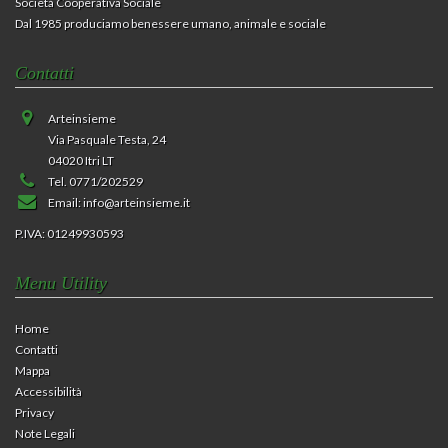
Società Cooperativa Sociale
Dal 1985 produciamo benessere umano, animale e sociale
Contatti
Arteinsieme
Via Pasquale Testa, 24
04020 Itri LT
Tel. 0771/202529
Email:
info@arteinsieme.it
P.IVA: 01249930593
Menu Utility
Home
Contatti
Mappa
Accessibilità
Privacy
Note Legali