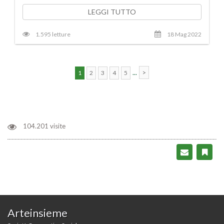
LEGGI TUTTO
1.595 letture
18 Mag 2022
...
>
1
2
3
4
5
104.201 visite
Arteinsieme