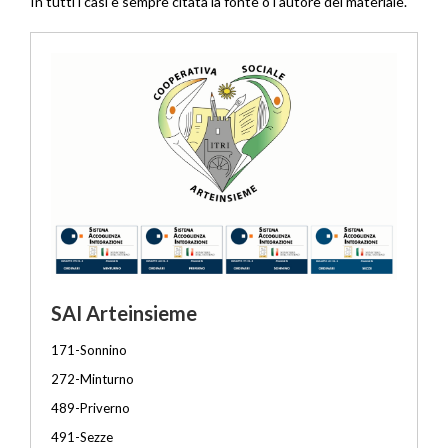
In tutti i casi è sempre citata la fonte o l'autore del materiale.
SAI Arteinsieme
171-Sonnino
272-Minturno
489-Priverno
491-Sezze