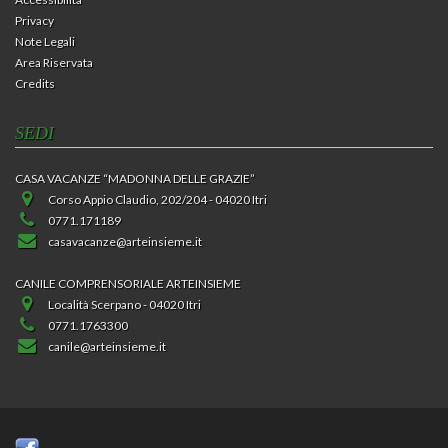
Privacy
Note Legali
Area Riservata
Credits
SEDI
CASA VACANZE “MADONNA DELLE GRAZIE”
Corso Appio Claudio, 202/204 - 04020 Itri
0771.171189
casavacanze@arteinsieme.it
CANILE COMPRENSORIALE ARTEINSIEME
Località Scerpano - 04020 Itri
0771.1763300
canile@arteinsieme.it