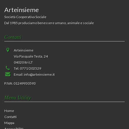
Arteinsieme
Società Cooperativa Sociale
Dal 1985 produciamo benessere umano, animale e sociale
Contatti
Arteinsieme
Via Pasquale Testa, 24
04020 Itri LT
Tel. 0771/202529
Email:
info@arteinsieme.it
P.IVA: 01249930593
Menu Utility
Home
Contatti
Mappa
Accessibilità