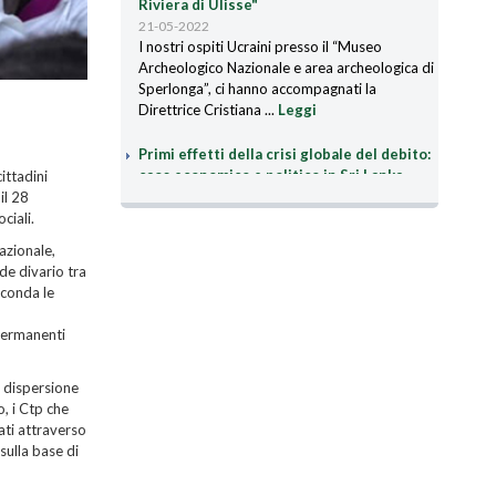
I nostri ospiti Ucraini presso il “Museo
Archeologico Nazionale e area archeologica di
Sperlonga”, ci hanno accompagnati la
Direttrice Cristiana ...
Leggi
Primi effetti della crisi globale del debito:
caos economico e politico in Sri Lanka
18-05-2022
ittadini
Un tempo considerata una “storia di successo”
il 28
dell’Asia meridionale da parte della Banca
ciali.
Mondiale, lo Sri Lanka attraversa ora la sua
peggiore crisi ...
Leggi
nazionale,
de divario tra
econda le
Papa Francesco, la terza guerra mondiale a
pezzi e l’ordine neoliberale globale
 permanenti
11-05-2022
Papa Francesco, la terza guerra mondiale a
pezzi e l’ordine neoliberale globale Dal 13
a dispersione
marzo 2013 ad oggi, Jorge Mario Bergoglio ha
, i Ctp che
operato ...
Leggi
ati attraverso
sulla base di
Respingimenti dei richiedenti asilo non
ucraini: via il direttore di Frontex