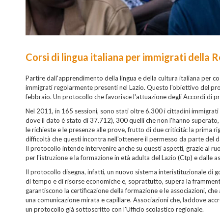
Corsi di lingua italiana per immigrati della 
Partire dall'apprendimento della lingua e della cultura italiana per cos
immigrati regolarmente presenti nel Lazio. Questo l'obiettivo del proto
febbraio. Un protocollo che favorisce l'attuazione degli Accordi di pr
Nel 2011, in 165 sessioni, sono stati oltre 6.300 i cittadini immigrati c
dove il dato è stato di 37.712), 300 quelli che non l'hanno superato
le richieste e le presenze alle prove, frutto di due criticità: la prim
difficoltà che questi incontra nell'ottenere il permesso da parte del d
Il protocollo intende intervenire anche su questi aspetti, grazie al
per l'istruzione e la formazione in età adulta del Lazio (Ctp) e dalle a
Il protocollo disegna, infatti, un nuovo sistema interistituzionale di
di tempo e di risorse economiche e, soprattutto, supera la frammentaz
garantiscono la certificazione della formazione e le associazioni, che
una comunicazione mirata e capillare. Associazioni che, laddove accr
un protocollo già sottoscritto con l'Ufficio scolastico regionale.