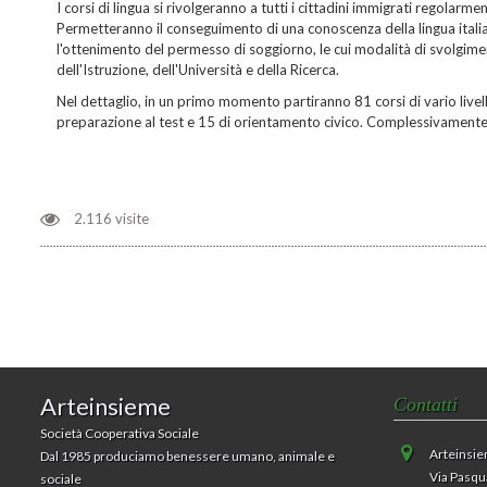
I corsi di lingua si rivolgeranno a tutti i cittadini immigrati regolarmen
Permetteranno il conseguimento di una conoscenza della lingua italian
l'ottenimento del permesso di soggiorno, le cui modalità di svolgime
dell'Istruzione, dell'Università e della Ricerca.
Nel dettaglio, in un primo momento partiranno 81 corsi di vario livello, 
preparazione al test e 15 di orientamento civico. Complessivamente 
2.116 visite
Arteinsieme
Contatti
Società Cooperativa Sociale
Arteinsi
Dal 1985 produciamo benessere umano, animale e
Via Pasqu
sociale