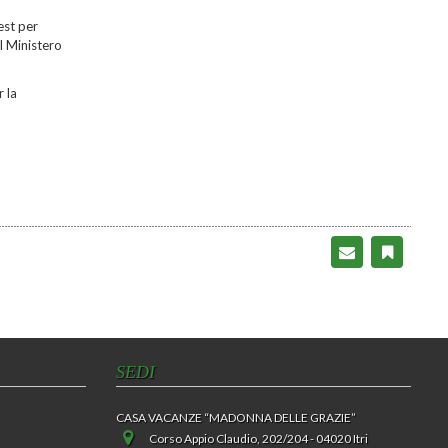
04-05-2022
est per
Il direttore dell'agenzia per la protezione delle
l Ministero
frontiere dell'UE, Frontex, che ha sede a
Varsavia, Fabrice Leggeri, si è dimesso dopo
che sono ...
Leggi
r la
SEDI
CASA VACANZE “MADONNA DELLE GRAZIE”
Corso Appio Claudio, 202/204 - 04020 Itri