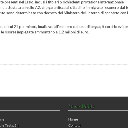
te presenti nel Lazio, inclusi i titolari o richiedenti protezione internazionale.
a attestata a livello A2, che garantisce al cittadino immigrato l'esonero dal t
nto sono determinate con decreto del Ministero dell'Interno di concerto con i
di cui 21 per minori, finalizzati all'esonero dal test di lingua; 5 corsi brevi pe
le risorse impiegate ammontano a 1,2 milioni di euro.
Menu Utility
eme
Home
ale Testa, 24
Contatti