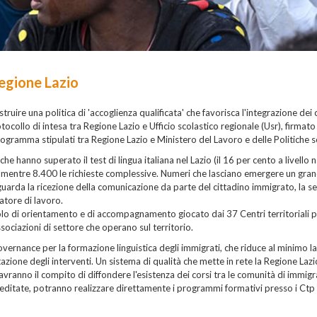
Regione Lazio
truire una politica di 'accoglienza qualificata' che favorisca l'integrazione dei c
collo di intesa tra Regione Lazio e Ufficio scolastico regionale (Usr), firmato 
ogramma stipulati tra Regione Lazio e Ministero del Lavoro e delle Politiche so
he hanno superato il test di lingua italiana nel Lazio (il 16 per cento a livello 
, mentre 8.400 le richieste complessive. Numeri che lasciano emergere un gran
a riguarda la ricezione della comunicazione da parte del cittadino immigrato, la s
atore di lavoro.
 ruolo di orientamento e di accompagnamento giocato dai 37 Centri territoriali
ssociazioni di settore che operano sul territorio.
 governance per la formazione linguistica degli immigrati, che riduce al minimo l
ione degli interventi. Un sistema di qualità che mette in rete la Regione Lazio
 avranno il compito di diffondere l'esistenza dei corsi tra le comunità di immigr
editate, potranno realizzare direttamente i programmi formativi presso i Ctp 